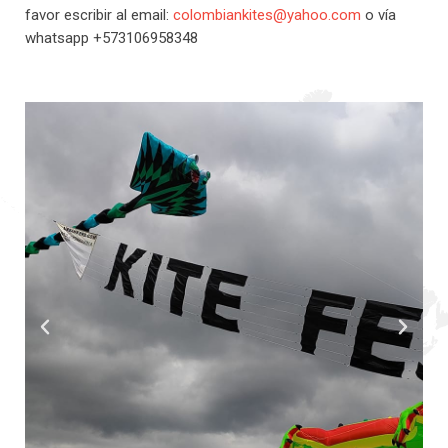
favor escribir al email:
colombiankites@yahoo.com
o vía
whatsapp +573106958348