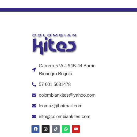
Carrera 57A # 94B-44 Barrio
Rionegro Bogotá
57 601 5631478
colombiankites@yahoo.com
leomuz@hotmail.com
info@colombiankites.com