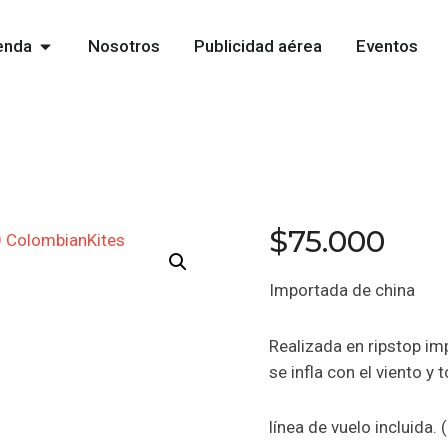
Inicio
enda
Nosotros
Publicidad aérea
Eventos
COLOMBIANKITES
Tienda
ColombianKites
Nosotros
Publicidad Aérea
$
75
.
00
0
Exhibiciones
Importada de china
Galería
Realizada en ripstop im
se infla con el viento 
Contacto
línea de vuelo incluida.