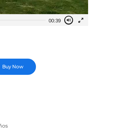
00:39
Buy Now
ños