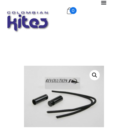
0
COLOMBIANKITES
ColombianKites
Inicio
Tienda
Nosotros
Publicidad Aérea
Exhibiciones
Galería