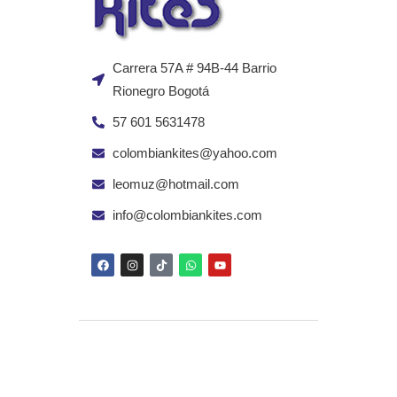
Carrera 57A # 94B-44 Barrio
Rionegro Bogotá
57 601 5631478
colombiankites@yahoo.com
leomuz@hotmail.com
info@colombiankites.com