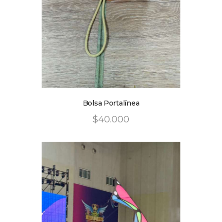
Bolsa Portalínea
$
40
.
00
0