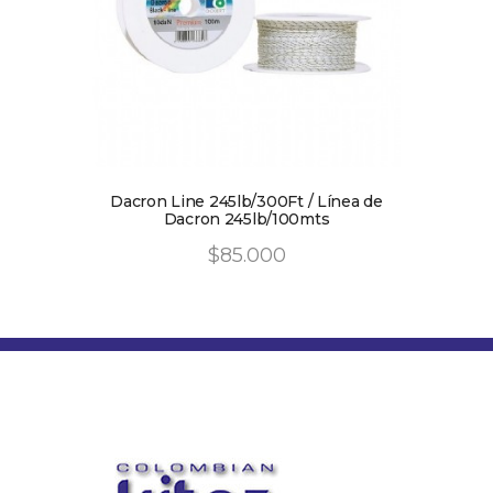
Dacron Line 245lb/300Ft / Línea de
Dacron 245lb/100mts
$
85
.
00
0