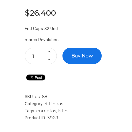
Contacto
$
26
.
40
0
End Caps X2 Und
marca Revolution
Buy Now
ck168
SKU:
4 Líneas
Category:
cometas
kites
Tags:
,
3969
Product ID: