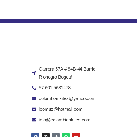
Carrera 57A # 94B-44 Barrio
Rionegro Bogotá
57 601 5631478
colombiankites@yahoo.com
leomuz@hotmail.com
info@colombiankites.com