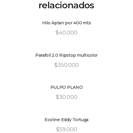
relacionados
Hilo Aptan por 400 mts
$
40
.
00
0
Parafoil 2.0 Ripstop multicolor
$
350
.
00
0
PULPO PLANO
$
30
.
00
0
Ecoline Eddy Tortuga
$
59
.
00
0