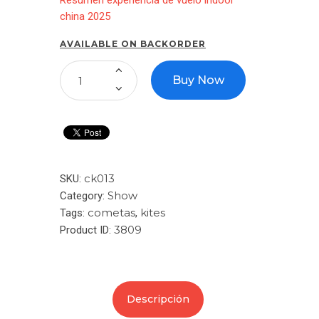
Resumen experiencia de vuelo indoor
china 2025
AVAILABLE ON BACKORDER
Buy Now
ck013
SKU:
Show
Category:
cometas
kites
Tags:
,
3809
Product ID:
Descripción