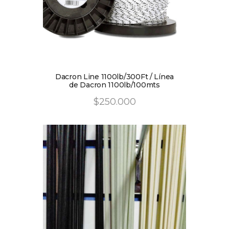
Dacron Line 1100lb/300Ft / Línea
de Dacron 1100lb/100mts
$
250
.
00
0