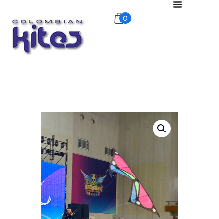
0
COLOMBIANKITES
ColombianKites
Inicio
Tienda
Nosotros
Publicidad Aérea
Exhibiciones
Galería