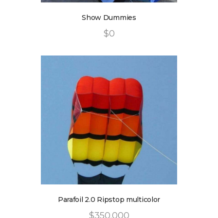
Show Dummies
$
0
Parafoil 2.0 Ripstop multicolor
$
350
.
00
0