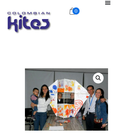
0
COLOMBIANKITES
ColombianKites
Inicio
Tienda
Nosotros
Publicidad Aérea
Exhibiciones
Galería