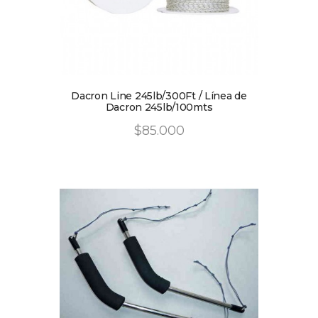
Dacron Line 245lb/300Ft / Línea de
Dacron 245lb/100mts
$
85
.
00
0