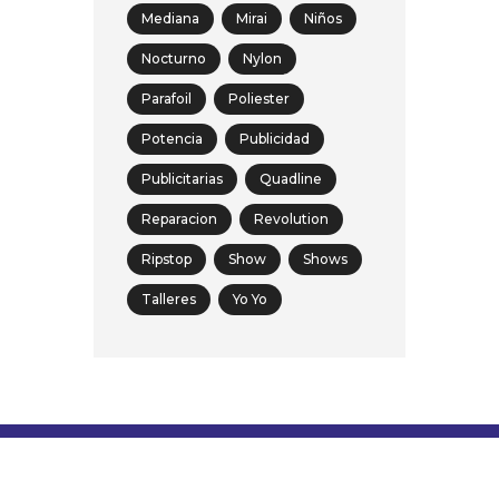
Mediana
Mirai
Niños
Nocturno
Nylon
Parafoil
Poliester
Potencia
Publicidad
Publicitarias
Quadline
Reparacion
Revolution
Ripstop
Show
Shows
Talleres
Yo Yo