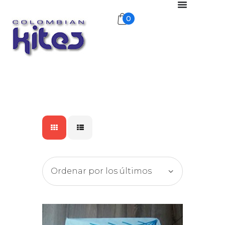
0
COLOMBIANKITES
ColombianKites
Inicio
Tienda
Nosotros
Publicidad Aérea
Exhibiciones
Galería