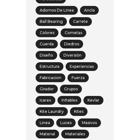
Adornos De Linea
Ancla
Ball Bearing
Carrete
Colores
Cometas
Cuerda
Diedros
Diseño
Diversión
Estructura
Experiencias
Fabricacion
Fuerza
Girador
Grupos
Icarex
Inflables
Kevlar
Kite Laundry
Kites
Linea
Luces
Masivos
Material
Materiales