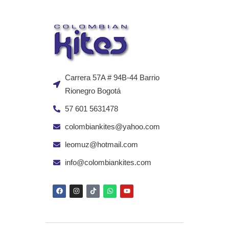
Carrera 57A # 94B-44 Barrio
Rionegro Bogotá
57 601 5631478
colombiankites@yahoo.com
leomuz@hotmail.com
info@colombiankites.com