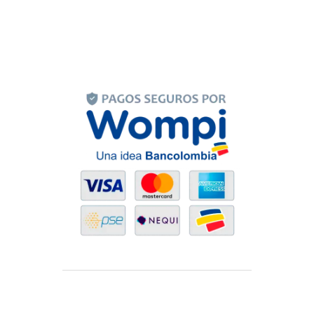
Power by Raycom Soluciones © {{CK}}. All
Rights Reserved.